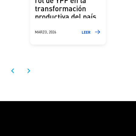
rol de YPF en la
transformación
productiva del país
MARZO, 2026
LEER
‹
›