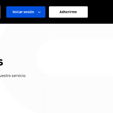
Iniciar sesión
Adherirme
s
estro servicio.