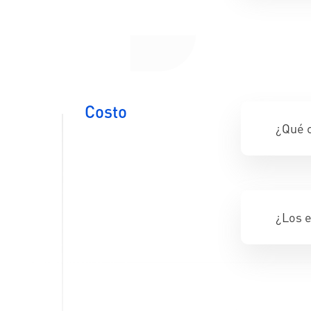
Costo
¿Qué c
¿Los 