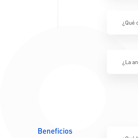
¿Qué c
¿La an
Beneficios