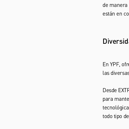
de manera ó
están en co
Diversid
En YPF, of
las diversa
Desde EXTR
para mante
tecnológica
todo tipo d