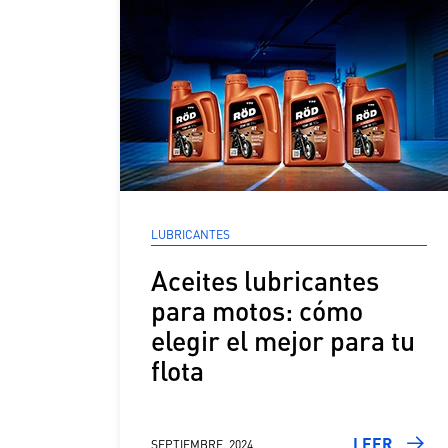
LUBRICANTES
ué
Aceites lubricantes
para motos: cómo
ción
elegir el mejor para tu
flota
R
LEER
SEPTIEMBRE, 2024