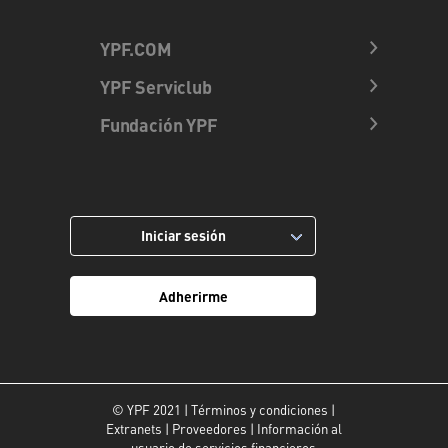
YPF.COM
YPF Serviclub
Fundación YPF
Iniciar sesión
Adherirme
© YPF 2021 |
Términos y condiciones
|
Extranets
|
Proveedores
|
Información al