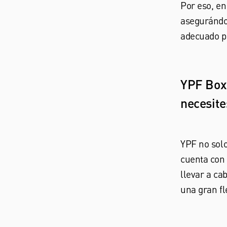
Por eso, en
asegurándos
adecuado p
YPF Boxe
necesite
YPF no solo
cuenta con 
llevar a ca
una gran fl