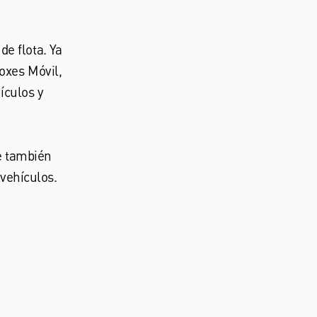
e flota. Ya
Boxes Móvil,
ículos y
e también
 vehículos.