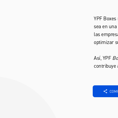
YPF Boxes r
sea en una 
las empresa
optimizar s
Así, YPF
Bo
contribuye a
COMP