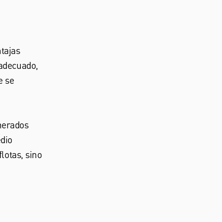
tajas
 adecuado,
e se
nerados
edio
lotas, sino