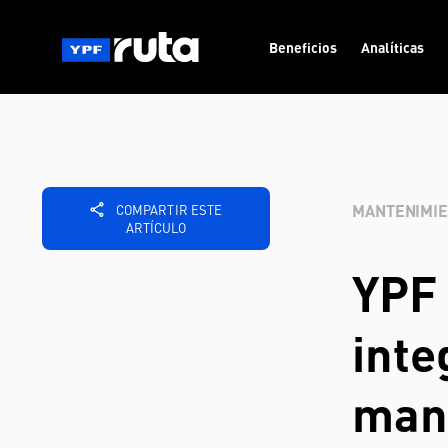
Beneficios
Analíticas
MANTENIMI
COMPARTIR ESTE
ARTÍCULO
YPF 
inte
mant