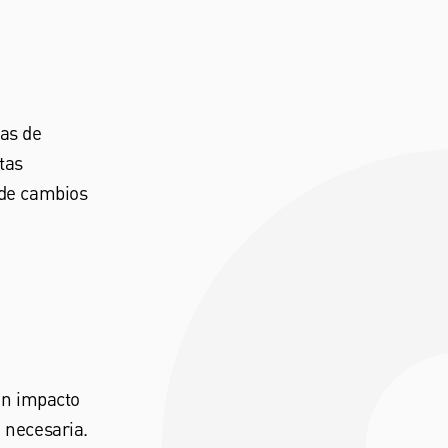
as de
tas
sde cambios
un impacto
 necesaria.