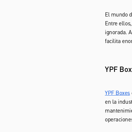
El mundo de
Entre ellos
ignorada. 
facilita en
YPF Boxe
YPF Boxes
en la indus
mantenimien
operaciones