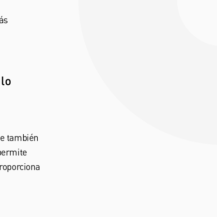
ás
lo
ue también
permite
proporciona