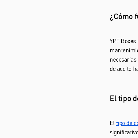
¿Cómo f
YPF Boxes s
mantenimie
necesarias 
de aceite h
El tipo 
El
tipo de 
significati